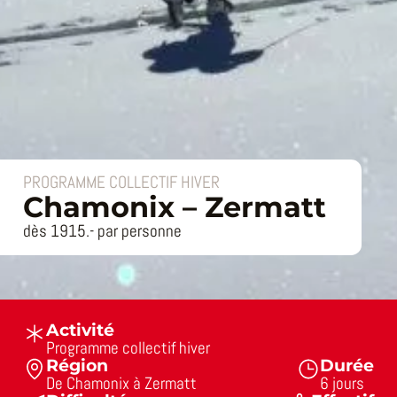
PROGRAMME COLLECTIF HIVER
Chamonix – Zermatt
dès 1915.- par personne
Activité
Programme collectif hiver
Région
Durée
De Chamonix à Zermatt
6 jours