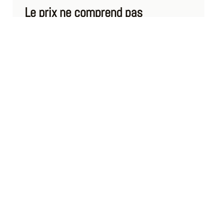
Le prix ne comprend pas
Remontées mécaniques
Repas
DÉROULÉ DE VOTRE
SORTIE
RDV : Verbier à 9h, devant le Security Point
de Médran, sous l’arrivée du télécabine
INFORMATIONS
COMPLÉMENTAIRES
Repas : Pique-nique ou restaurant
Tarif