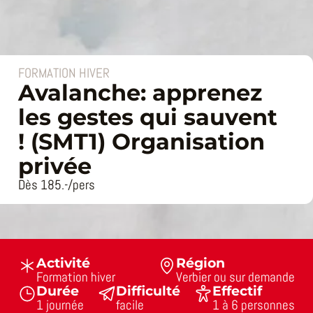
FORMATION HIVER
Avalanche: apprenez
les gestes qui sauvent
! (SMT1) Organisation
privée
Dès 185.-/pers
Activité
Région
Formation hiver
Verbier ou sur demande
Durée
Difficulté
Effectif
1 journée
facile
1 à 6 personnes