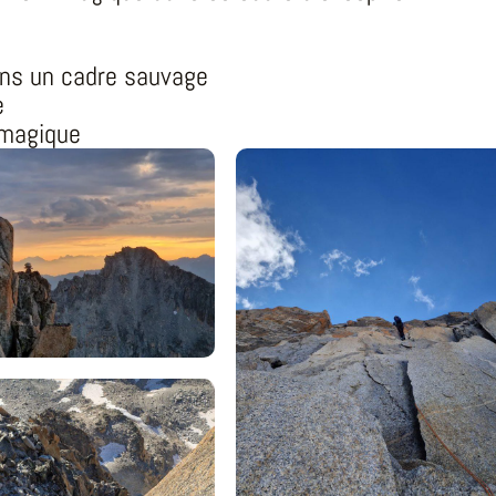
ans un cadre sauvage
e
 magique