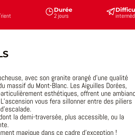
Durée
Difficu
Trient
2 jours
intermédia
LS
ocheuse, avec son granite orangé d’une qualité
du massif du Mont-Blanc. Les Aiguilles Dorées,
rticulièrement esthétiques, offrent une ambian
’ascension vous fera sillonner entre des piliers
d’escalade.
dont la demi-traversée, plus accessible, ou la
nte.
oment magique dans ce cadre d’exception !